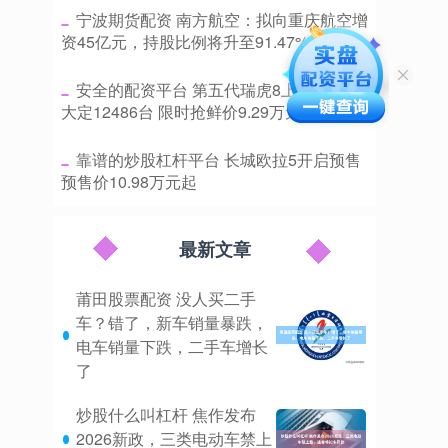
​宁波期货配资 南方航空：拟向重庆航空增
资45亿元，持股比例将升至91.47%
​安全的配资平台 第五代瑞虎8上市24小时
大定12486台 限时抢鲜价9.29万元起
​靠谱的炒股杠杆平台 长城欧拉5开启预售
预售价10.98万元起
最新文章
莆田股票配资 没人买二手
车？错了，新车销量暴跌，
电车销量下跌，二手车增长
了
炒股什么叫杠杆 焦作发布
2026新政，三类电动车禁上