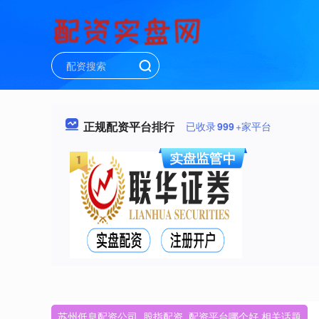
正规配资平台排行
已收录
999
+家平台
苏州低息配资公司_股指配资_配资平台哪个好 相关话题