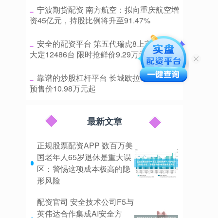
​宁波期货配资 南方航空：拟向重庆航空增
资45亿元，持股比例将升至91.47%
​安全的配资平台 第五代瑞虎8上市24小时
大定12486台 限时抢鲜价9.29万元起
​靠谱的炒股杠杆平台 长城欧拉5开启预售
预售价10.98万元起
最新文章
正规股票配资APP 数百万美
国老年人65岁退休是重大误
区：警惕这项成本极高的隐
形风险
配资官司 安全技术公司F5与
英伟达合作集成AI安全方