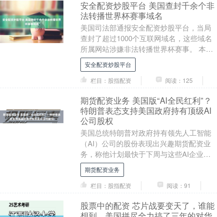
安全配资炒股平台 美国查封千余个非
法转播世界杯赛事域名
美国司法部通报安全配资炒股平台，当局
查封了超过1000个互联网域名，这些域名
所属网站涉嫌非法转播世界杯赛事。 本次
专项行动代号“越位行动”，由美国国土安全
安全配资炒股平台
调查局....
栏目：股指配资
阅读：125
期货配资业务 美国版“AI全民红利”？
特朗普表态支持美国政府持有顶级AI
公司股权
美国总统特朗普对政府持有领先人工智能
（AI）公司的股份表现出兴趣期货配资业
务，称他计划最快于下周与这些AI企业高
管讨论建立伙伴关系的构想。“有些设想是
期货配资业务
把部分份额....
栏目：股指配资
阅读：91
股票中的配资 芯片战要变天了，谁能
想到，美国拼尽全力搞了三年的对华