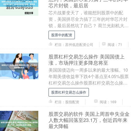
芯片封锁，最后居
芯片战要变天了，谁能想到股票中的配
资，美国拼尽全力搞了三年的对华芯片封
锁，最后居然坑了自己？ 荷兰光刻机大厂
阿斯麦的现任老总克里斯托夫富凯最近在
股票中的配资
接受采访的时候，....
栏目：苏州低息配资公司
阅读：71
股票杠杆交易怎么操作 美国国债上
涨，市场押注更多降息将至
美国国债迈向一周多以来的最大涨幅。10
年期美债收益率下跌4个基点至4.05%股票
杠杆交易怎么操作股票杠杆交易怎么操
作，对利率更为敏感的2年期国债收益率跌
股票杠杆交易怎么操作
至3.5....
栏目：股指配资
阅读：169
股票交易的软件 美国上周首申失业金
人数大幅回落至23.1万，创近四年来
最大降幅