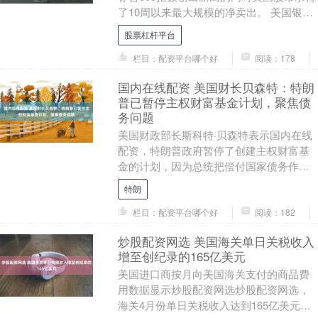
了10周以来最大规模的净卖出。 美国银行
策略师Jill Carey Hall说，上周....
股票杠杆平台
栏目：配资平台哪个好
阅读：178
国内在线配资 美国财长贝森特：特朗
普已暂停主权财富基金计划，聚焦债
务问题
美国财政部长斯科特·贝森特表示国内在线
配资，特朗普政府暂停了创建主权财富基
金的计划，因为总统把偿付国家债务作为
首要任务。“我认为总统已经决定暂停这项
特朗
计划，以便我....
栏目：配资平台哪个好
阅读：182
炒股配资网选 美国海关单日关税收入
增至创纪录的165亿美元
美国进口商按月向美国海关支付的商品费
用数据显示炒股配资网选炒股配资网选，
海关4月份单日关税收入达到165亿美元，