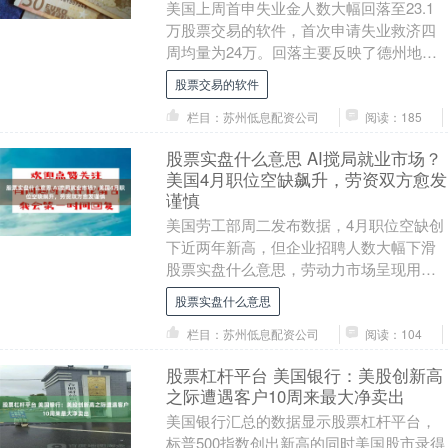
美国上周首申失业金人数大幅回落至23.1
万股票交易的软件，首次申请失业救济四
周均量为24万。回落主要反映了德州地区
异常数据的正常化股票交易的软件，德州
股票交易的软件
上周从申请....
栏目：苏州低息配资公司
阅读：185
股票实盘什么意思 AI搅局就业市场？
美国4月职位空缺飙升，劳资双方愈发
谨慎
美国劳工部周二发布数据，4月职位空缺创
下近两年新高，但企业招聘人数大幅下滑
股票实盘什么意思，劳动力市场呈现用工
需求抬升、实际招工放缓的分化格局。对
股票实盘什么意思
于美联储而言，....
栏目：苏州低息配资公司
阅读：104
股票杠杆平台 美国银行：美股创新高
之际遭遇客户10周来最大净卖出
美国银行汇总的数据显示股票杠杆平台，
标普500指数创出新高的同时美国股市录得