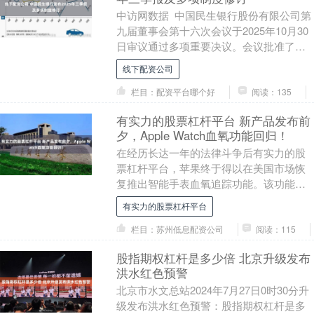
中访网数据 中国民生银行股份有限公司第
九届董事会第十六次会议于2025年10月30
日审议通过多项重要决议。会议批准了
《中国民生银行2025年第三季度报告》及
线下配资公司
《....
栏目：配资平台哪个好
阅读：135
有实力的股票杠杆平台 新产品发布前
夕，Apple Watch血氧功能回归！
在经历长达一年的法律斗争后有实力的股
票杠杆平台，苹果终于得以在美国市场恢
复推出智能手表血氧追踪功能。该功能曾
因Masimo公司提起的专利侵权诉讼及美国
有实力的股票杠杆平台
海关的禁令....
栏目：苏州低息配资公司
阅读：115
股指期权杠杆是多少倍 北京升级发布
洪水红色预警
北京市水文总站2024年7月27日0时30分升
级发布洪水红色预警：股指期权杠杆是多