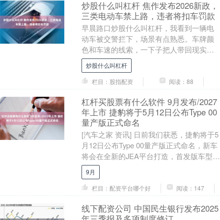
炒股什么叫杠杆 焦作发布2026新政，
三类电动车禁上路，违者将扣车罚款
早晨路口炒股什么叫杠杆，我看到一辆电
动车被交警拦下，场景有点熟悉。车牌颜
色和车速的线索，一下子把人带回现实。
过渡期到期的非标临时号牌电动车到了
炒股什么叫杠杆
2026年5月3....
栏目：股指配资
阅读：88
杠杆买股票有什么软件 9月发布/2027
年上市 捷豹将于5月12日公布Type 00
量产版正式命名
[汽车之家 资讯] 日前我们获悉，捷豹将于5
月12日公布Type 00量产版正式命名，新车
将会在全新的JEA平台打造，首发版车型采
用三电机布局，综合最大功率超过....
9月
栏目：配资平台哪个好
阅读：147
线下配资公司 中国民生银行发布2025
年三季报及多项制度修订