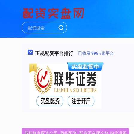
正规配资平台排行
已收录
999
+家平台
苏州低息配资公司_股指配资_配资平台哪个好 相关话题