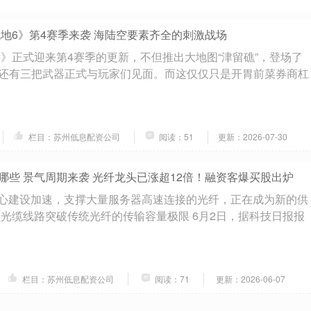
战地6》第4赛季来袭 海陆空要素齐全的刺激战场
6》正式迎来第4赛季的更新，不但推出大地图“津留礁”，登场了
还有三把武器正式与玩家们见面。而这仅仅只是开胃前菜券商杠
栏目：苏州低息配资公司
阅读：51
更新：2026-07-30
哪些 景气周期来袭 光纤龙头已涨超12倍！融资客爆买股出炉
中心建设加速，支撑大量服务器高速连接的光纤，正在成为新的供
型光缆线路突破传统光纤的传输容量极限 6月2日，据科技日报报
栏目：苏州低息配资公司
阅读：71
更新：2026-06-07