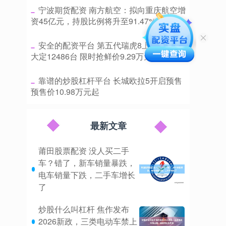
​宁波期货配资 南方航空：拟向重庆航空增
资45亿元，持股比例将升至91.47%
​安全的配资平台 第五代瑞虎8上市24小时
大定12486台 限时抢鲜价9.29万元起
​靠谱的炒股杠杆平台 长城欧拉5开启预售
预售价10.98万元起
最新文章
莆田股票配资 没人买二手
车？错了，新车销量暴跌，
电车销量下跌，二手车增长
了
炒股什么叫杠杆 焦作发布
2026新政，三类电动车禁上