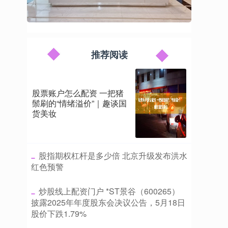
推荐阅读
股票账户怎么配资 一把猪
鬃刷的“情绪溢价”｜趣谈国
货美妆
​股指期权杠杆是多少倍 北京升级发布洪水
红色预警
​炒股线上配资门户 *ST景谷（600265）
披露2025年年度股东会决议公告，5月18日
股价下跌1.79%