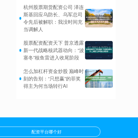
杭州股票期货配资公司 泽连
斯基回应乌防长、乌军总司
令先后被解职：我没时间充
当调解人
股票配资配资天下 普京透露
新一代战略核武器动向：“波
塞冬”核鱼雷进入收尾阶段
怎么加杠杆资金炒股 巅峰时
刻的告别：“只想赢”的菲奖
得主为何当场转行AI
配资平台哪个好