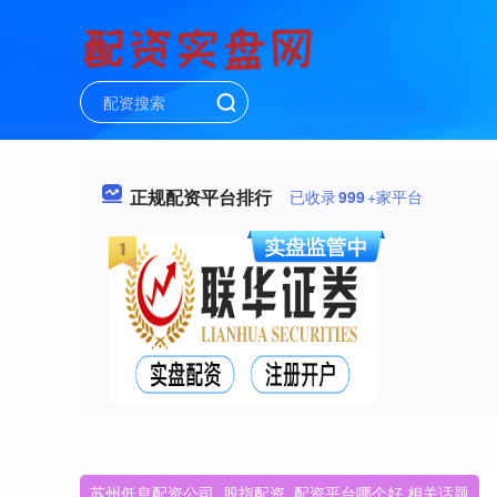
正规配资平台排行
已收录
999
+家平台
苏州低息配资公司_股指配资_配资平台哪个好 相关话题