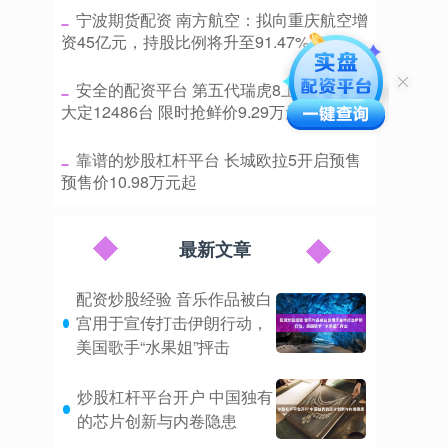
​宁波期货配资 南方航空：拟向重庆航空增
资45亿元，持股比例将升至91.47%
​安全的配资平台 第五代瑞虎8上市24小时
大定12486台 限时抢鲜价9.29万元起
​靠谱的炒股杠杆平台 长城欧拉5开启预售
预售价10.98万元起
最新文章
配资炒股经验 音乐作品被白
宫用于宣传打击伊朗行动，
美国歌手“水果姐”抨击
炒股杠杆平台开户 中国独有
的芯片创新与内卷隐患